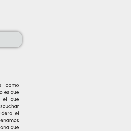
ca como
to es que
 el que
 escuchar
idera el
mpeñamos
iona que