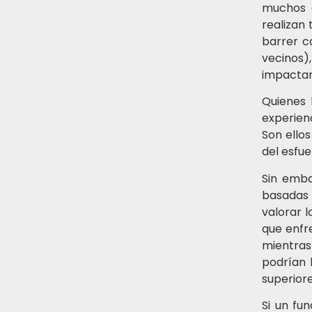
muchos d
realizan
barrer c
vecinos),
impactan
Quienes 
experien
Son ello
del esfue
Sin emba
basadas e
valorar l
que enfr
mientra
podrían 
superiore
Si un fu