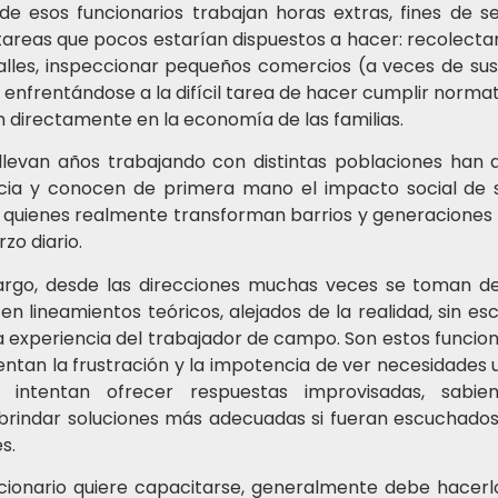
e esos funcionarios trabajan horas extras, fines de 
 tareas que pocos estarían dispuestos a hacer: recolecta
alles, inspeccionar pequeños comercios (a veces de sus
 enfrentándose a la difícil tarea de hacer cumplir norma
 directamente en la economía de las familias.
llevan años trabajando con distintas poblaciones han a
cia y conocen de primera mano el impacto social de s
s quienes realmente transforman barrios y generaciones 
rzo diario.
rgo, desde las direcciones muchas veces se toman de
n lineamientos teóricos, alejados de la realidad, sin es
a experiencia del trabajador de campo. Son estos funcion
entan la frustración y la impotencia de ver necesidades
s intentan ofrecer respuestas improvisadas, sabi
brindar soluciones más adecuadas si fueran escuchados
s.
ncionario quiere capacitarse, generalmente debe hacerl