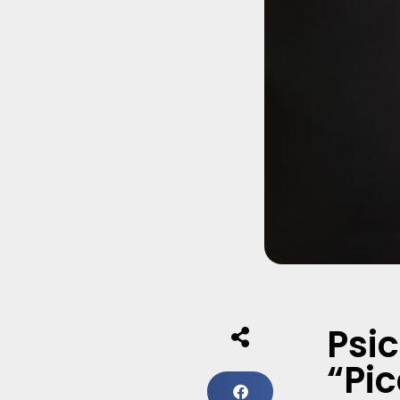
Psi
“Pi