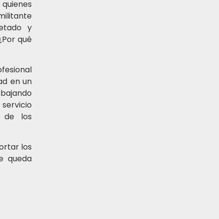
 quienes
militante
petado y
 ¿Por qué
fesional
dad en un
abajando
servicio
 de los
ortar los
me queda