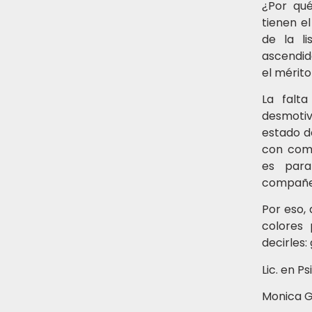
¿Por qué
tienen el
de la l
ascendido
el mérit
La falta
desmotiva
estado d
con comp
es para
compañer
Por eso, 
colores 
decirles:
Lic. en Ps
Monica G