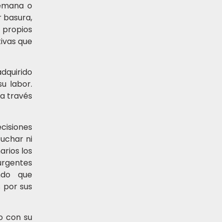
semana o
r basura,
 propios
tivas que
dquirido
u labor.
a través
cisiones
cuchar ni
arios los
 urgentes
endo que
 por sus
o con su