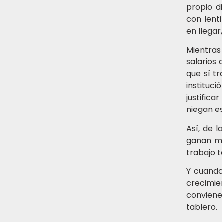
propio d
con lent
en llegar
Mientras
salarios 
que sí t
instituc
justific
niegan e
Así, de 
ganan má
trabajo t
Y cuando
crecimie
conviene
tablero.