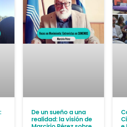
:
De un sueño a una
C
realidad: la visión de
C
Marcirio Pérez sobre
e