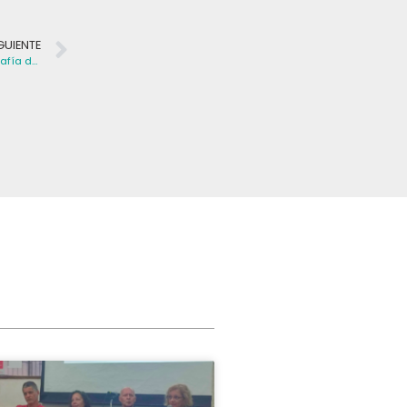
GUIENTE
Informe del econ. Gastón Núñez: radiografía de la pobreza en Uruguay