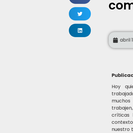
com
abril 
Publica
Hoy qui
trabajado
muchos 
trabajen
críticas
context
nuestro 