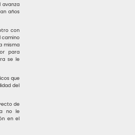
l avanza
dan años
otro con
el camino
 la misma
ior para
era se le
ricos que
idad del
yecto de
ma no le
ón en el