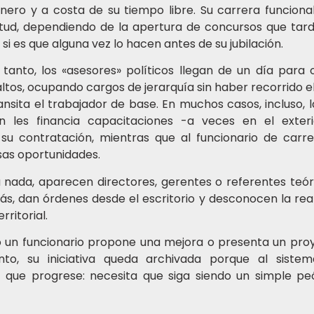
inero y a costa de su tiempo libre. Su carrera funciona
itud, dependiendo de la apertura de concursos que tar
, si es que alguna vez lo hacen antes de su jubilación.
 tanto, los «asesores» políticos llegan de un día para 
altos, ocupando cargos de jerarquía sin haber recorrido 
ransita el trabajador de base. En muchos casos, incluso,
ión les financia capacitaciones -a veces en el exter
ar su contratación, mientras que al funcionario de carr
sas oportunidades.
la nada, aparecen directores, gerentes o referentes teó
s, dan órdenes desde el escritorio y desconocen la real
erritorial.
 un funcionario propone una mejora o presenta un pro
nto, su iniciativa queda archivada porque al siste
 que progrese: necesita que siga siendo un simple pe