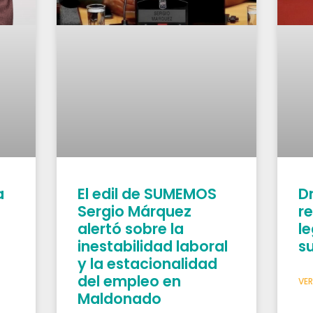
a
El edil de SUMEMOS
D
Sergio Márquez
r
alertó sobre la
l
inestabilidad laboral
s
y la estacionalidad
del empleo en
VER
Maldonado