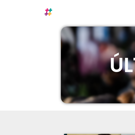
Nosotros
A
ÚL