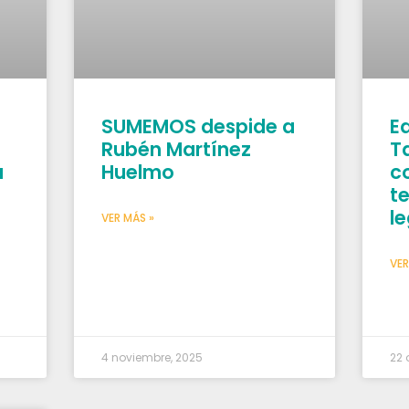
SUMEMOS despide a
Ed
Rubén Martínez
T
a
Huelmo
c
te
le
VER MÁS »
VER
4 noviembre, 2025
22 