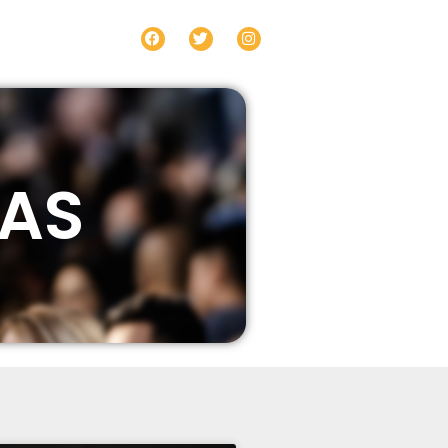
ntacto
IAS