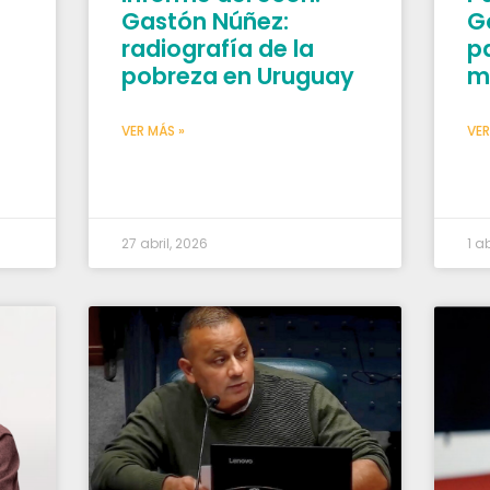
Gastón Núñez:
G
radiografía de la
p
pobreza en Uruguay
m
VER MÁS »
VER
27 abril, 2026
1 a