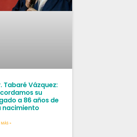
r. Tabaré Vázquez:
ecordamos su
egado a 86 años de
u nacimiento
 MÁS »