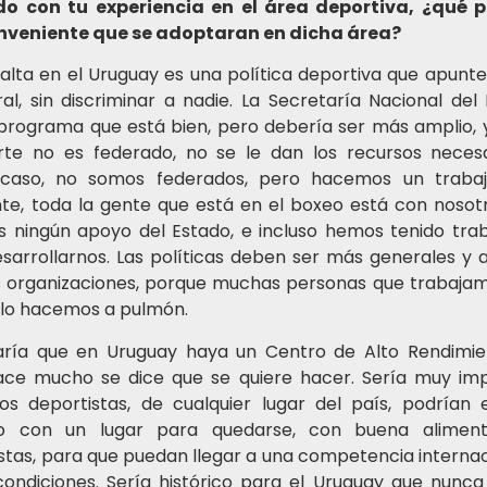
o con tu experiencia en el área deportiva, ¿qué p
onveniente que se adoptaran en dicha área?
falta en el Uruguay es una política deportiva que apunt
al, sin discriminar a nadie. La Secretaría Nacional del
 programa que está bien, pero debería ser más amplio, y
te no es federado, no se le dan los recursos necesa
 caso, no somos federados, pero hacemos un traba
te, toda la gente que está en el boxeo está con nosotr
s ningún apoyo del Estado, e incluso hemos tenido tra
sarrollarnos. Las políticas deben ser más generales y 
s organizaciones, porque muchas personas que trabajam
 lo hacemos a pulmón.
ría que en Uruguay haya un Centro de Alto Rendimie
ce mucho se dice que se quiere hacer. Sería muy im
os deportistas, de cualquier lugar del país, podrían 
o con un lugar para quedarse, con buena aliment
istas, para que puedan llegar a una competencia interna
ondiciones. Sería histórico para el Uruguay que nunca