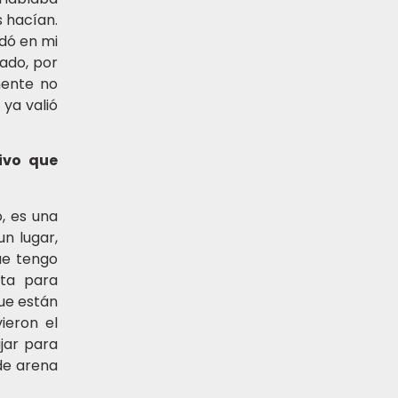
s hacían.
dó en mi
ado, por
mente no
ya valió
tivo que
, es una
n lugar,
ue tengo
nta para
ue están
ieron el
jar para
 de arena