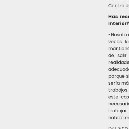
Centro d
Has rec
interior
-Nosotro
veces lo
mantiene 
de sali
realidad
adecuada
porque si
sería má
trabajos
este cas
necesario
trabajar
habría me
Del 2022