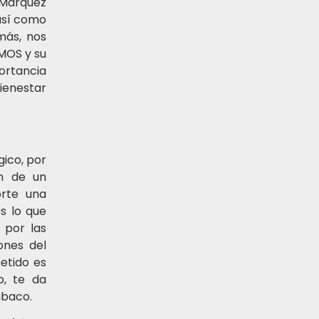
 Márquez
 así como
más, nos
MOS y su
ortancia
bienestar
ico, por
en de un
orte una
s lo que
 por las
ones del
etido es
o, te da
abaco.