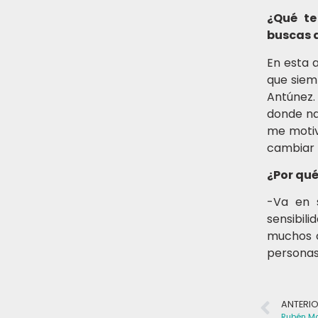
¿Qué te
buscas 
En esta 
que siem
Antúnez.
donde na
me motiv
cambiar 
¿Por qué
-Va en 
sensibil
muchos c
personas
ANTERI