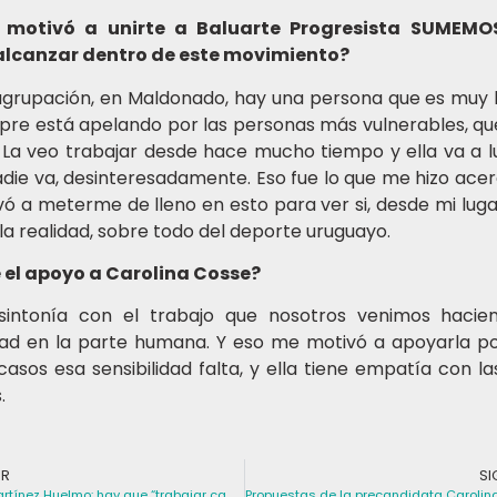
 motivó a unirte a Baluarte Progresista SUMEMO
alcanzar dentro de este movimiento?
agrupación, en Maldonado, hay una persona que es muy
pre está apelando por las personas más vulnerables, qu
 La veo trabajar desde hace mucho tiempo y ella va a l
die va, desinteresadamente. Eso fue lo que me hizo ace
ó a meterme de lleno en esto para ver si, desde mi luga
la realidad, sobre todo del deporte uruguayo.
 el apoyo a Carolina Cosse?
sintonía con el trabajo que nosotros venimos hacie
idad en la parte humana. Y eso me motivó a apoyarla p
asos esa sensibilidad falta, y ella tiene empatía con l
.
OR
SI
Rubén Martínez Huelmo: hay que “trabajar cambios en pos de una sociedad más justa y equitativa”