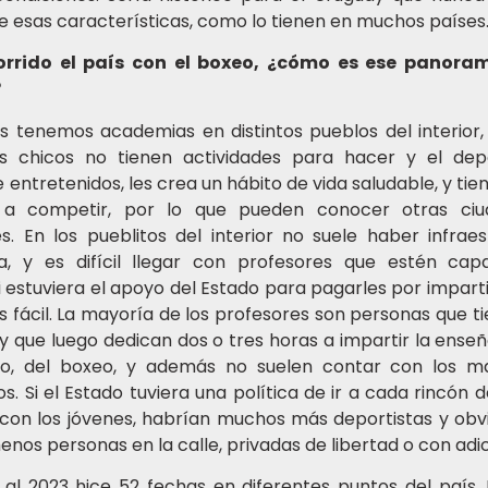
e esas características, como lo tienen en muchos países
orrido el país con el boxeo, ¿cómo es ese panora
?
s tenemos academias en distintos pueblos del interior
s chicos no tienen actividades para hacer y el dep
entretenidos, les crea un hábito de vida saludable, y tien
r a competir, por lo que pueden conocer otras ci
es. En los pueblitos del interior no suele haber infrae
, y es difícil llegar con profesores que estén capa
 estuviera el apoyo del Estado para pagarles por imparti
s fácil. La mayoría de los profesores son personas que t
 y que luego dedican dos o tres horas a impartir la ense
o, del boxeo, y además no suelen contar con los ma
s. Si el Estado tuviera una política de ir a cada rincón d
 con los jóvenes, habrían muchos más deportistas y ob
nos personas en la calle, privadas de libertad o con adi
 al 2023 hice 52 fechas en diferentes puntos del país.