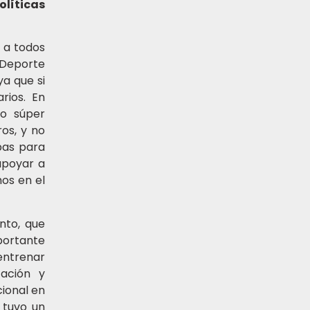
olíticas
e a todos
 Deporte
a que si
rios. En
jo súper
os, y no
bas para
apoyar a
os en el
nto, que
portante
entrenar
ación y
cional en
 tuvo un