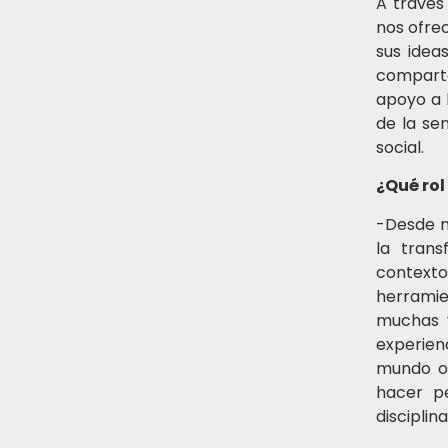
A través
nos ofrec
sus idea
comparte
apoyo a 
de la se
social.
¿Qué rol
-Desde m
la tran
context
herramie
muchas v
experie
mundo o 
hacer p
disciplin