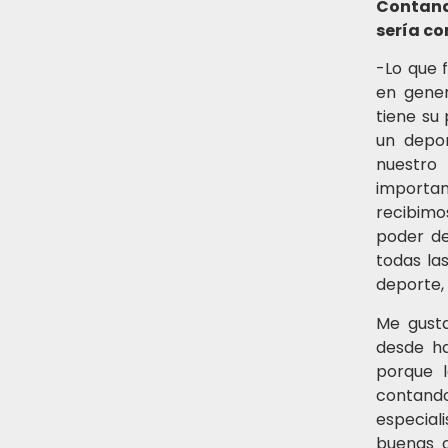
Contand
sería c
-Lo que 
en gener
tiene su
un depor
nuestro
importan
recibimo
poder de
todas la
deporte,
Me gusta
desde ha
porque l
contand
especial
buenas c