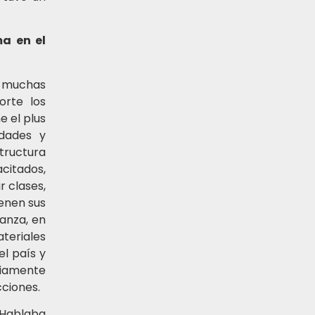
.
ma en el
, muchas
orte los
e el plus
udades y
structura
citados,
r clases,
ienen sus
ñanza, en
teriales
el país y
viamente
cciones.
 Hablaba