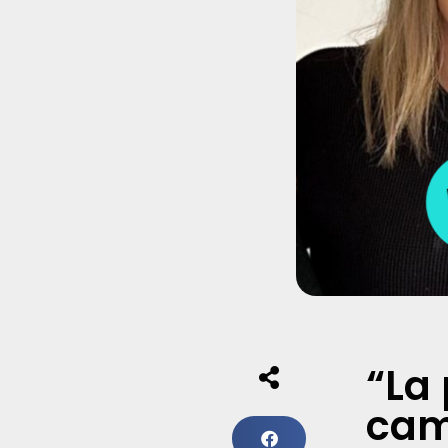
“La 
cam