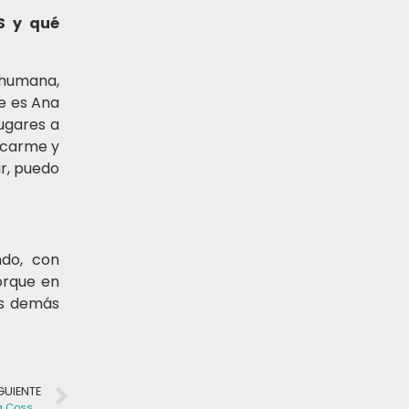
S y qué
 humana,
e es Ana
ugares a
rcarme y
r, puedo
ndo, con
orque en
as demás
GUIENTE
Propuestas de la precandidata Carolina Cosse: Plan PAIS