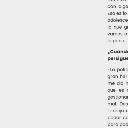
con la ge
Eso es l
adolesce
lo que g
vamos a 
la pena.
¿Cuándo
persigue
-La polí
gran her
me dio m
que es 
gestiona
mal. Des
trabajo 
poder ca
para pod