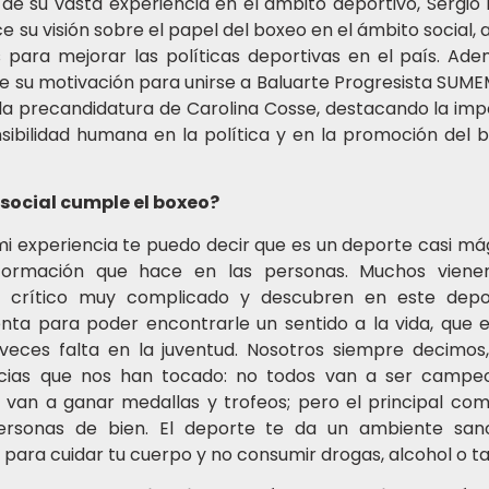
 de su vasta experiencia en el ámbito deportivo, Sergio
e su visión sobre el papel del boxeo en el ámbito social,
s para mejorar las políticas deportivas en el país. Ade
 su motivación para unirse a Baluarte Progresista SUME
la precandidatura de Carolina Cosse, destacando la imp
nsibilidad humana en la política y en la promoción del 
 social cumple el boxeo?
i experiencia te puedo decir que es un deporte casi mág
sformación que hace en las personas. Muchos vien
o crítico muy complicado y descubren en este dep
nta para poder encontrarle un sentido a la vida, que e
eces falta en la juventud. Nosotros siempre decimos,
ncias que nos han tocado: no todos van a ser campe
van a ganar medallas y trofeos; pero el principal com
ersonas de bien. El deporte te da un ambiente san
a para cuidar tu cuerpo y no consumir drogas, alcohol o t