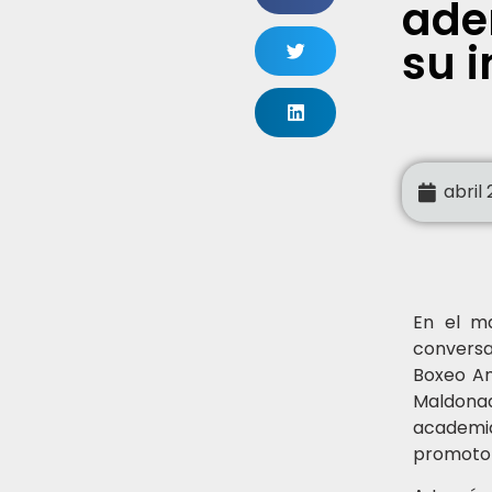
ade
su 
abril
En el ma
conversa
Boxeo Am
Maldona
academi
promotor