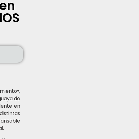
 en
MOS
miento»,
guaya de
dente en
stintas
cansable
al.