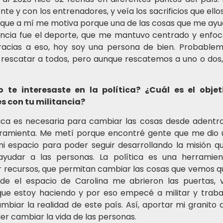
nte y con los entrenadores, y veía los sacrificios que ello
o que a mí me motiva porque una de las cosas que me ayu
ncia fue el deporte, que me mantuvo centrado y enfoc
racias a eso, hoy soy una persona de bien. Probable
rescatar a todos, pero aunque rescatemos a uno o dos, 
 te interesaste en la política? ¿Cuál es el obje
s con tu militancia?
tica es necesaria para cambiar las cosas desde adentro
ramienta. Me metí porque encontré gente que me dio u
i espacio para poder seguir desarrollando la misión q
ayudar a las personas. La política es una herramie
r recursos, que permitan cambiar las cosas que vemos q
de el espacio de Carolina me abrieron las puertas, v
que estoy haciendo y por eso empecé a militar y traba
mbiar la realidad de este país. Así, aportar mi granito
er cambiar la vida de las personas.